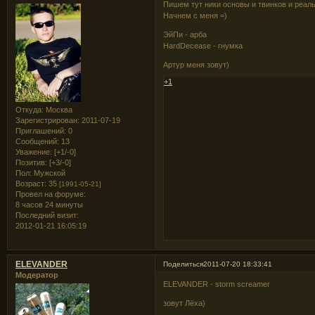
Пишем тут ники основы и твинков и реал
Начнем с меня =)
ЭйПи - арба
HardDecease - гнумка
Артур меня зовут)
+1
Откуда:
Москва
Зарегистрирован
: 2011-07-19
Приглашений:
0
Сообщений:
13
Уважение:
[+1/-0]
Позитив:
[+3/-0]
Пол:
Мужской
Возраст:
35
[1991-05-21]
Провел на форуме:
8 часов 24 минуты
Последний визит:
2012-01-21 16:05:19
ELEVANDER
Поделиться
2011-07-20 18:33:41
Модератор
ELEVANDER - storm screamer
зовут Лёха)