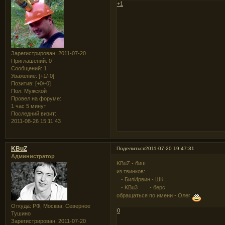
+1
Зарегистрирован
: 2011-07-20
Приглашений:
0
Сообщений:
1
Уважение:
[+1/-0]
Позитив:
[+0/-0]
Пол:
Мужской
Провел на форуме:
1 час 5 минут
Последний визит:
2011-08-26 15:11:43
KBuZ
Поделиться
2011-07-20 19:47:31
Администратор
KBuZ - биш
из твинков:
- БилИрвин - ШК
- KBu3 - берс
обращаться по имени - Олег
Откуда:
РФ, Москва, Северное
0
Тушино
Зарегистрирован
: 2011-07-20