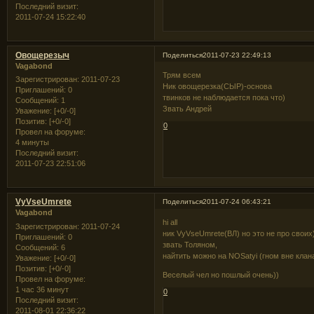
Последний визит:
2011-07-24 15:22:40
Овощерезыч
Поделиться
2011-07-23 22:49:13
Vagabond
Трям всем
Зарегистрирован
: 2011-07-23
Ник овощерезка(СЫР)-основа
Приглашений:
0
твинков не наблюдается пока что)
Сообщений:
1
Звать Андрей
Уважение:
[+0/-0]
Позитив:
[+0/-0]
0
Провел на форуме:
4 минуты
Последний визит:
2011-07-23 22:51:06
VyVseUmrete
Поделиться
2011-07-24 06:43:21
Vagabond
hi all
Зарегистрирован
: 2011-07-24
ник VyVseUmrete(ВЛ) но это не про своих
Приглашений:
0
звать Толяном,
Сообщений:
6
найтить можно на NOSatyi (гном вне клан
Уважение:
[+0/-0]
Позитив:
[+0/-0]
Веселый чел но пошлый очень))
Провел на форуме:
1 час 36 минут
0
Последний визит:
2011-08-01 22:36:22