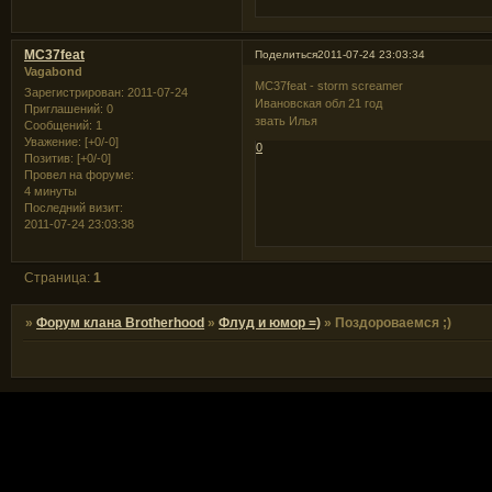
MC37feat
Поделиться
2011-07-24 23:03:34
Vagabond
MC37feat - storm screamer
Зарегистрирован
: 2011-07-24
Ивановская обл 21 год
Приглашений:
0
звать Илья
Сообщений:
1
Уважение:
[+0/-0]
0
Позитив:
[+0/-0]
Провел на форуме:
4 минуты
Последний визит:
2011-07-24 23:03:38
Страница:
1
»
Форум клана Brotherhood
»
Флуд и юмор =)
»
Поздороваемся ;)