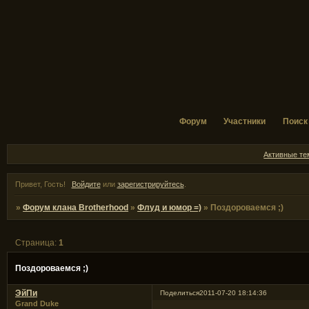
Форум
Участники
Поиск
Активные т
Привет, Гость!
Войдите
или
зарегистрируйтесь
.
»
Форум клана Brotherhood
»
Флуд и юмор =)
»
Поздороваемся ;)
Страница:
1
Поздороваемся ;)
ЭйПи
Поделиться
2011-07-20 18:14:36
Grand Duke