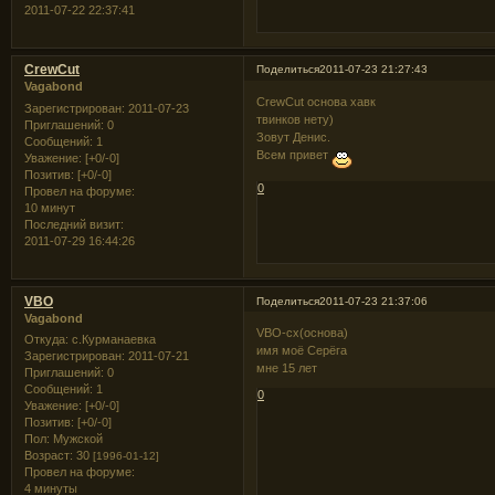
2011-07-22 22:37:41
CrewCut
Поделиться
2011-07-23 21:27:43
Vagabond
CrewCut основа хавк
Зарегистрирован
: 2011-07-23
твинков нету)
Приглашений:
0
Зовут Денис.
Сообщений:
1
Всем привет
Уважение:
[+0/-0]
Позитив:
[+0/-0]
0
Провел на форуме:
10 минут
Последний визит:
2011-07-29 16:44:26
VBO
Поделиться
2011-07-23 21:37:06
Vagabond
VBO-сх(основа)
Откуда:
с.Курманаевка
имя моё Серёга
Зарегистрирован
: 2011-07-21
мне 15 лет
Приглашений:
0
Сообщений:
1
0
Уважение:
[+0/-0]
Позитив:
[+0/-0]
Пол:
Мужской
Возраст:
30
[1996-01-12]
Провел на форуме:
4 минуты