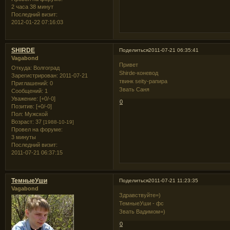
2 часа 38 минут
Последний визит:
2012-01-22 07:16:03
SHIRDE
Поделиться
2011-07-21 06:35:41
Vagabond
Привет
Откуда:
Волгоград
Shirde-коневод
Зарегистрирован
: 2011-07-21
твинк seity-рапира
Приглашений:
0
Звать Саня
Сообщений:
1
Уважение:
[+0/-0]
0
Позитив:
[+0/-0]
Пол:
Мужской
Возраст:
37
[1988-10-19]
Провел на форуме:
3 минуты
Последний визит:
2011-07-21 06:37:15
ТемныеУши
Поделиться
2011-07-21 11:23:35
Vagabond
Здравствуйте=)
ТемныеУши - фс
Звать Вадимом=)
0