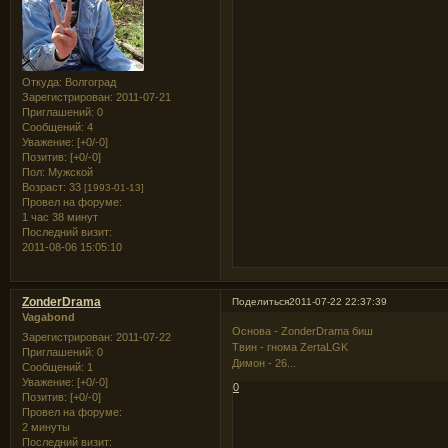
Откуда:
Волгоград
Зарегистрирован
: 2011-07-21
Приглашений:
0
Сообщений:
4
Уважение:
[+0/-0]
Позитив:
[+0/-0]
Пол:
Мужской
Возраст:
33
[1993-01-13]
Провел на форуме:
1 час 38 минут
Последний визит:
2011-08-06 15:05:10
ZonderDrama
Поделиться
2011-07-22 22:37:39
Vagabond
Основа - ZonderDrama биш
Зарегистрирован
: 2011-07-22
Твин - гнома ZertaLGK
Приглашений:
0
Димон - 26...
Сообщений:
1
Уважение:
[+0/-0]
0
Позитив:
[+0/-0]
Провел на форуме:
2 минуты
Последний визит: