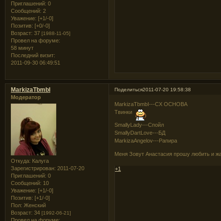
Приглашений:
0
Сообщений:
2
Уважение:
[+1/-0]
Позитив:
[+0/-0]
Возраст:
37
[1988-11-05]
Провел на форуме:
58 минут
Последний визит:
2011-09-30 06:49:51
MarkizaTbmbI
Поделиться
2011-07-20 19:58:38
Модератор
MarkizaTbmbI---CX ОСНОВА
Твинки
SmallyLady---Спойл
SmallyDartLove---БД
MarkizaAngelov---Рапира
Меня Зовут Анастасия прошу любить и 
Откуда:
Калуга
Зарегистрирован
: 2011-07-20
+1
Приглашений:
0
Сообщений:
10
Уважение:
[+1/-0]
Позитив:
[+1/-0]
Пол:
Женский
Возраст:
34
[1992-06-21]
Провел на форуме: